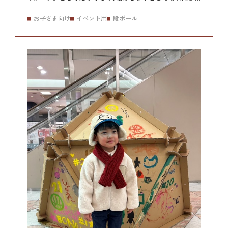
可能です。
自由な発想で、無限のDecoレーションが出来ま
お子さま向け
イベント用
段ボール
す。